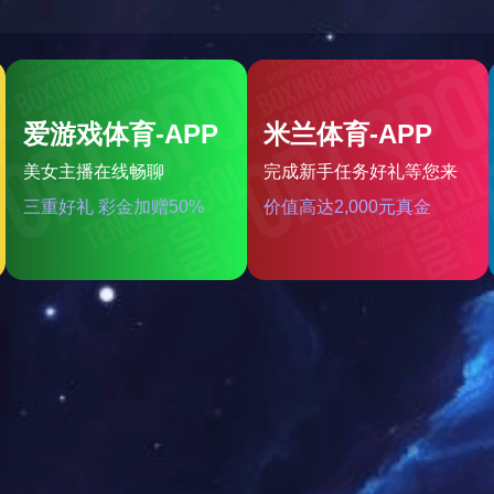
染、细胞增值、细胞自噬与凋亡、荧光染
胞术、双荧光素梅报告基因检测、肿瘤
在线咨询
细胞克隆形成实验
血管形成实验
查看详情 >>
查看详情 >>