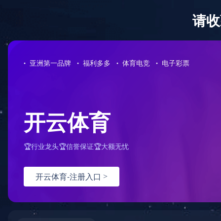
欢迎访问足球网！
公司产品