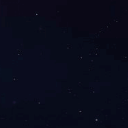
查看详情 >>
支持
胞数检测细胞周期
谱