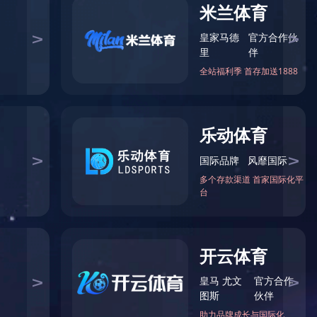
细胞划痕
细胞毒性检测
附、细胞迁移、Transwall、克隆形成、细胞转