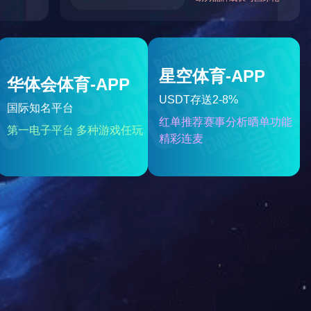
色、原代细胞分离与鉴定、MTT、CCK-8、流式细
细胞耐药株构建。
细胞转染
查看详情 >>