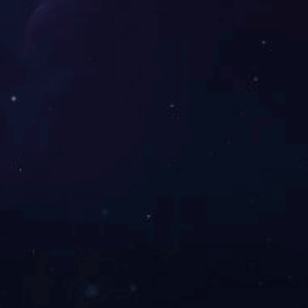
荧光素酶报告检测实验
查看详情 >>
查看详情 >>
司产品
新闻资讯
技术
P酶染色
关于请加快新药创制和传染病
流式细
防治两科技重大专项资金使用
模RNA提取
美味食品隐藏“三高”风险 专家
明胶酶
数据系统填报进度的
倡议推动食品包装正面标识