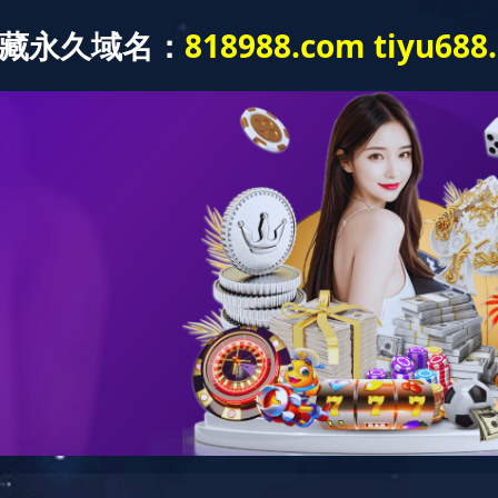
关于我们
新闻资讯
设备展示